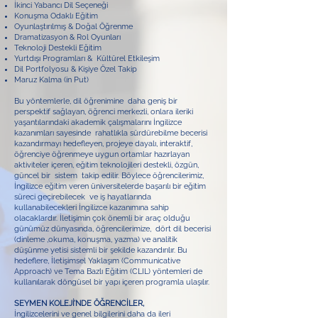
İkinci Yabancı Dil Seçeneği
Konuşma Odaklı Eğitim
Oyunlaştırılmış & Doğal Öğrenme
Dramatizasyon & Rol Oyunları
Teknoloji Destekli Eğitim
Yurtdışı Programları & Kültürel Etkileşim
Dil Portfolyosu & Kişiye Özel Takip
Maruz Kalma (in Put)
Bu yöntemlerle, dil öğrenimine daha geniş bir
perspektif sağlayan, öğrenci merkezli, onlara ileriki
yaşantılarındaki akademik çalışmalarını İngilizce
kazanımları sayesinde rahatlıkla sürdürebilme becerisi
kazandırmayı hedefleyen, projeye dayalı, interaktif,
öğrenciye öğrenmeye uygun ortamlar hazırlayan
aktiviteler içeren, eğitim teknolojileri destekli, özgün,
güncel bir sistem takip edilir. Böylece öğrencilerimiz,
İngilizce eğitim veren üniversitelerde başarılı bir eğitim
süreci geçirebilecek ve iş hayatlarında
kullanabilecekleri İngilizce kazanımına sahip
olacaklardır. İletişimin çok önemli bir araç olduğu
günümüz dünyasında, öğrencilerimize, dört dil becerisi
(dinleme ,okuma, konuşma, yazma) ve analitik
düşünme yetisi sistemli bir şekilde kazandırılır. Bu
hedeflere, İletişimsel Yaklaşım (Communicative
Approach) ve Tema Bazlı Eğitim (CLIL) yöntemleri de
kullanılarak döngüsel bir yapı içeren programla ulaşılır.
SEYMEN KOLEJİ’NDE ÖĞRENCİLER,
İngilizcelerini ve genel bilgilerini daha da ileri