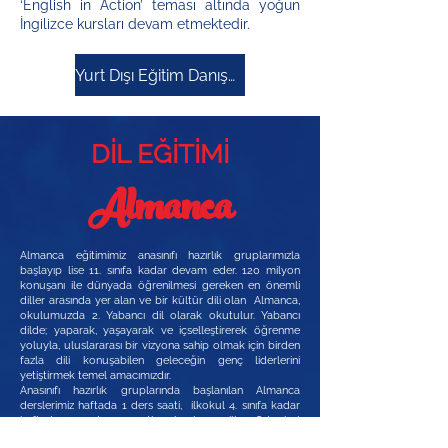
‘English in Action’ teması altında yoğun
İngilizce kursları devam etmektedir.
Yurt Dışı Eğitim Danışmanlığı için iletişime geçin
DİL EĞİTİMİ
Almanca
Almanca eğitimimiz anasınıfı hazırlık gruplarımızla
başlayıp lise 11. sınıfa kadar devam eder. 120 milyon
konuşanı ile dünyada öğrenilmesi gereken en önemli
diller arasında yer alan ve bir kültür dili olan Almanca,
okulumuzda 2. Yabancı dil olarak okutulur. Yabancı
dilde; yaparak, yaşayarak ve içselleştirerek öğrenme
yoluyla, uluslararası bir vizyona sahip olmak için birden
fazla dili konuşabilen geleceğin genç liderlerini
yetiştirmek temel amacımızdır.
Anasınıfı hazırlık gruplarında başlanılan Almanca
derslerimiz haftada 1 ders saati, ilkokul 4. sınıfa kadar
haftada 2 ders saati olarak verilir. Ortaokul
kademesinde 5, 6 ve 7. sınıflarda haftada 2 saat