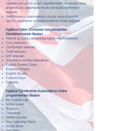
vadede çok yönlü seçim yapabilmeleri ve uluslar arası
anlamda bu çalışmaları fırsata dönüştürebilmeleri
sağlanır.
Sertifikasyon çalışmalarıyla uluslar arası düzeyde
ölçüm yapabilme ve değerlendirme fırsatı sağlanır.
İngilizce Eğitim Sürecinde Gerçekleştirilen
Etkinliklerimizden Bazıları:
Hizmet içi yurtiçi ve yurtdışı öğretmen seminerleri.
CLIL medodu.
Cambridge sınavları.
Toefl sınavları.
SAT sınavları
J’munesco ve Mun etkinlikleri
English Drama Clubs
Erasmus Projesi
English Studio
Culture Days
Debates
İngilizce Öğretiminde Kullandığımız Online
programlardan Bazıları:
My English Lab
Active Learn
Bugclub
Classdojo
Online oyunlar
Your Learning Place
Audio Book
Ted Talks