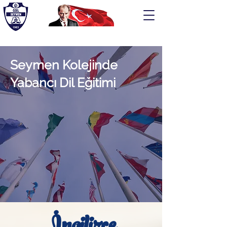
Seymen Kolejinde
ÖZEL SEYMEN EĞİTİM KURUMLARI
Yabancı Dil Eğitimi