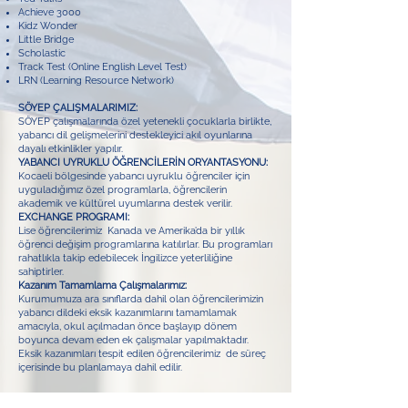
Achieve 3000
Kidz Wonder
Little Bridge
Scholastic
Track Test (Online English Level Test)
LRN (Learning Resource Network)
SÖYEP ÇALIŞMALARIMIZ:
SÖYEP çalışmalarında özel yetenekli çocuklarla birlikte,
yabancı dil gelişmelerini destekleyici akıl oyunlarına
dayalı etkinlikler yapılır.
YABANCI UYRUKLU ÖĞRENCİLERİN ORYANTASYONU:
Kocaeli bölgesinde yabancı uyruklu öğrenciler için
uyguladığımız özel programlarla, öğrencilerin
akademik ve kültürel uyumlarına destek verilir.
EXCHANGE PROGRAMI:
Lise öğrencilerimiz Kanada ve Amerika’da bir yıllık
öğrenci değişim programlarına katılırlar. Bu programları
rahatlıkla takip edebilecek İngilizce yeterliliğine
sahiptirler.
Kazanım Tamamlama Çalışmalarımız:
Kurumumuza ara sınıflarda dahil olan öğrencilerimizin
yabancı dildeki eksik kazanımlarını tamamlamak
amacıyla, okul açılmadan önce başlayıp dönem
boyunca devam eden ek çalışmalar yapılmaktadır.
Eksik kazanımları tespit edilen öğrencilerimiz de süreç
içerisinde bu planlamaya dahil edilir.