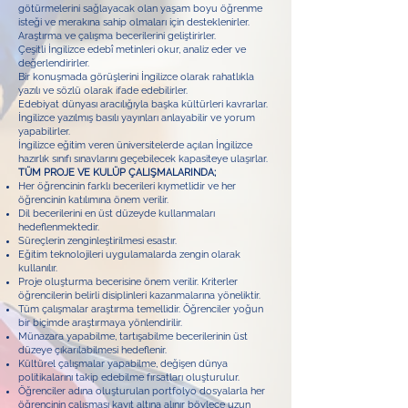
götürmelerini sağlayacak olan yaşam boyu öğrenme
isteği ve merakına sahip olmaları için desteklenirler.
Araştırma ve çalışma becerilerini geliştirirler.
Çeşitli İngilizce edebî metinleri okur, analiz eder ve
değerlendirirler.
Bir konuşmada görüşlerini İngilizce olarak rahatlıkla
yazılı ve sözlü olarak ifade edebilirler.
Edebiyat dünyası aracılığıyla başka kültürleri kavrarlar.
İngilizce yazılmış basılı yayınları anlayabilir ve yorum
yapabilirler.
İngilizce eğitim veren üniversitelerde açılan İngilizce
hazırlık sınıfı sınavlarını geçebilecek kapasiteye ulaşırlar.
TÜM PROJE VE KULÜP ÇALIŞMALARINDA;
Her öğrencinin farklı becerileri kıymetlidir ve her
öğrencinin katılımına önem verilir.
Dil becerilerini en üst düzeyde kullanmaları
hedeflenmektedir.
Süreçlerin zenginleştirilmesi esastır.
Eğitim teknolojileri uygulamalarda zengin olarak
kullanılır.
Proje oluşturma becerisine önem verilir. Kriterler
öğrencilerin belirli disiplinleri kazanmalarına yöneliktir.
Tüm çalışmalar araştırma temellidir. Öğrenciler yoğun
bir biçimde araştırmaya yönlendirilir.
Münazara yapabilme, tartışabilme becerilerinin üst
düzeye çıkarılabilmesi hedeflenir.
Kültürel çalışmalar yapabilme, değişen dünya
politikalarını takip edebilme fırsatları oluşturulur.
Öğrenciler adına oluşturulan portfolyo dosyalarla her
öğrencinin çalışması kayıt altına alınır böylece uzun