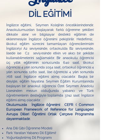
İngilizce
DİL EĞİTİMİ
İngilizce eğitimi, Seymen Koleji’nin önceliklerindendir.
Anaokulumuzdan başlayarak farklı öğrenme şekilleri
dikkate alınır ve bilgisayar destekli eğitimin de
eklenmesiyle İngilizce öğrenimi pekiştirilir. Hedefimiz,
ilkokul eğitim sürecini tamamlayan öğrencilerimizin
İngilizce’yi A2 seviyesinde, ortaokulda B2 seviyesinde,
lisede ise C2 seviyesinde etkin ve akıcı bir şekilde
kullanabilmelerini sağlamaktır. Bir anaokulu öğrencisi
üç yıllık eğitiminin sonucunda 640 saat, ilkokul
öğrencisi 4 yılın sonunda 1054 saat, ortaokul öğrencisi 4
yılın sonunda 1280 saat, lise öğrencisi 4 yılın sonunda
768 saat İngilizce eğitimi almış olacaktır. Başka bir
deyişle, eğitim hayatına Seymen Eğitim Kurumlarında
başlayan bir anaokul öğrencisi Özel Seymen Anadolu
Lisesinden mezun olduğunda yabancı ve Türk
öğretmenlerin desteğiyle toplamda 3742 saat İngilizce
eğitimi almış olacaktır.
Okulumuzda İngilizce öğrenimi CEFR ( Common
European Framework of Reference for Languages)
Avrupa Dilleri Öğretimi Ortak Çerçeve Programı’na
dayanmaktadır.
Ana Dili Gibi Öğrenme Modeli
Fark Yaratan Yabancı Dil Eğitimi!
Yoğunlaştırılmış Dil Programı