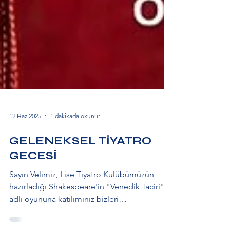
12 Haz 2025
1 dakikada okunur
GELENEKSEL TİYATRO
GECESİ
Sayın Velimiz, Lise Tiyatro Kulübümüzün