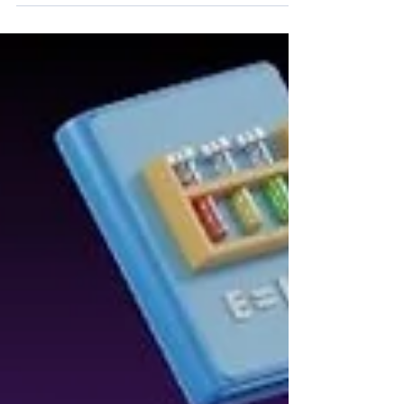
hazırladığı Shakespeare'in "Venedik Taciri"
adlı oyununa katılımınız bizleri
onurlandıracaktır.