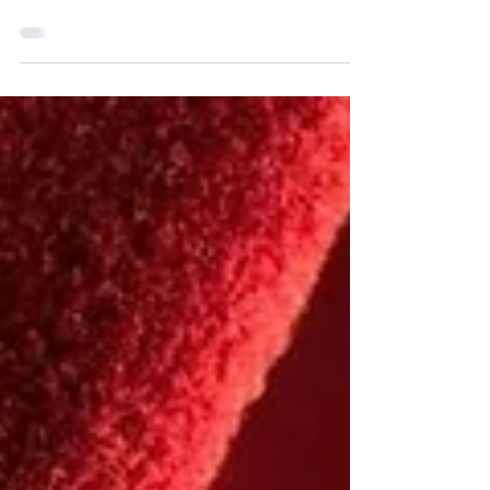
gençlerimizin geleceği için sahnede.
"Müzeyyen" oyunu, Seymen Koleji ev
sahipliğinde seyirciyle buluşuyor. Bu anlamlı
gecenin geliri TEV (Türk Eğitim Vakfı) ve KEV
(Kocaeli Eğitim Vakfı) aracılığıyla
gençlerimizin eğitimine aktarılmaktadır. Hem
unutulmaz bir tiyatro akşamı yaşamak hem
de eğitime katkıda bulunmak için hepinizi
bekliyoruz. 🗓 Tarih: 9 Nisan 2026, Perşembe
⏰ Saat: 19.30 📍 Yer: Seymen Koleji
Konferans Salonu 📞